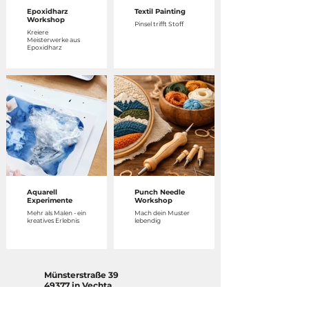
Epoxidharz
Textil Painting
Workshop
Pinsel trifft Stoff
Kreiere
Meisterwerke aus
Epoxidharz
Aquarell
Punch Needle
Experimente
Workshop
Mehr als Malen - ein
Mach dein Muster
kreatives Erlebnis
lebendig
Münsterstraße 39
49377 in Vechta
*Oder wir planen deinen ausgewählten
Workshop