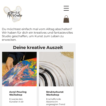
Du möchtest einfach mal vom Alltag abschalten?
Wir haben für dich ein kreatives und fantasievolles
Studio geschaffen, um Kunst zum Leben zu
erwecken.
Deine kreative Auszeit
Acryl-Pouring
Strukturkunst
Workshop
Workshop
Erwecke den
Erschaffe tolle
Künstler in dir
Akzente im
angesagten Trend