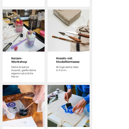
Kerzen-
Kreativ mit
Workshop
Modelliermasse
Deine kreative
Bringe deine Idee
Auszeit, gieße deine
in Form
eigene natürliche
Kerze