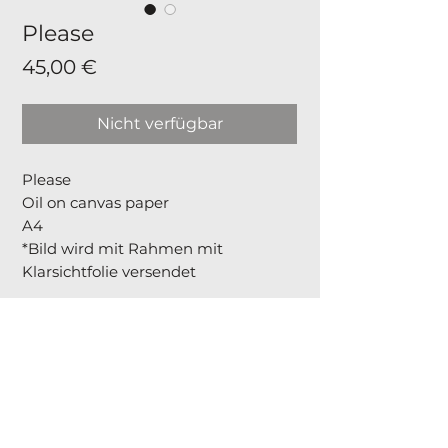
Please
Preis
45,00 €
Nicht verfügbar
Please
Oil on canvas paper
A4
*Bild wird mit Rahmen mit
Klarsichtfolie versendet
Socials
ff.artstudio
florinda.fjolla.art